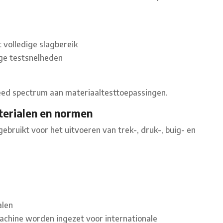
 volledige slagbereik
oge testsnelheden
reed spectrum aan materiaaltesttoepassingen.
terialen en normen
ruikt voor het uitvoeren van trek-, druk-, buig- en
alen
machine worden ingezet voor internationale