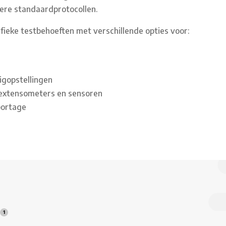
ere standaardprotocollen.
ieke testbehoeften met verschillende opties voor:
igopstellingen
extensometers en sensoren
portage
s
1