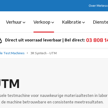
Over Metesc
Verhuur
Verkoop
Kalibratie
Dienst
03 808 1
Direct uit voorraad leverbaar
|
Bel direct:
le Test Machines
3R Syntech - UTM
 UTM
e testmachine voor nauwkeurige materiaaltesten in laborato
rt de machine betrouwbare en consistente meetresultaten.