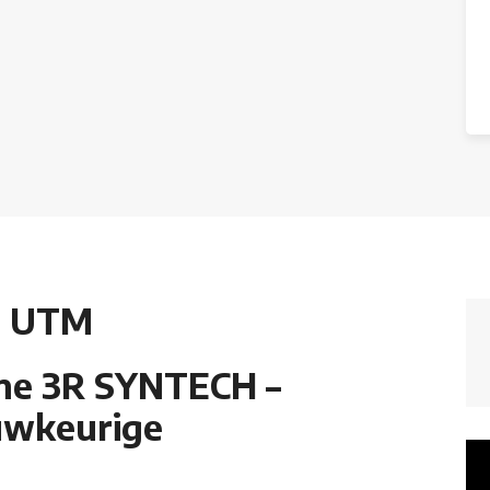
- UTM
ine 3R SYNTECH –
uwkeurige