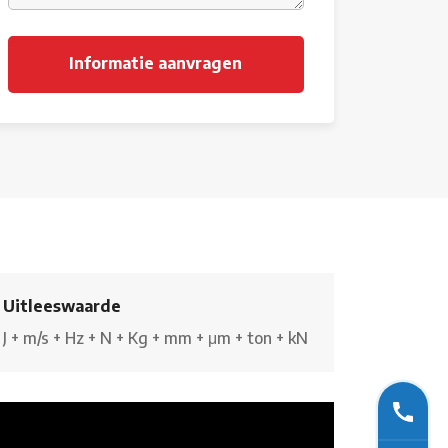
Uitleeswaarde
J
+
m/s
+
Hz
+
N
+
Kg
+
mm
+
μm
+
ton
+
kN