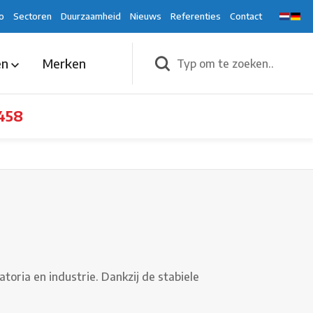
o
Sectoren
Duurzaamheid
Nieuws
Referenties
Contact
en
Merken
458
ria en industrie. Dankzij de stabiele