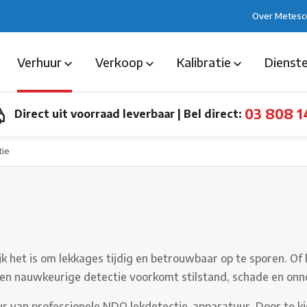
Over Metesc
Verhuur
Verkoop
Kalibratie
Dienst
03 808 1
Direct uit voorraad leverbaar
|
Bel direct:
tie
ijk het is om lekkages tijdig en betrouwbaar op te sporen. 
lle en nauwkeurige detectie voorkomt stilstand, schade en on
ur van professionele NDO lekdetectie-apparatuur. Door te ki