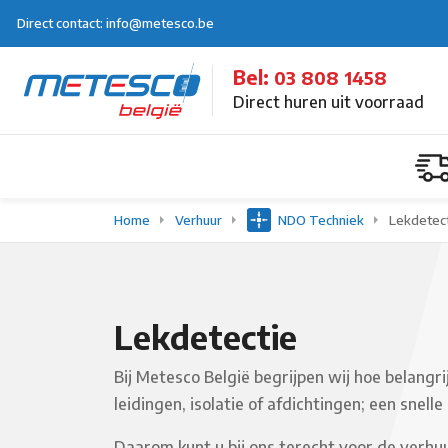
Direct contact: info@metesco.be
Bel:
03 808 1458
Direct huren uit voorraad
Home
Verhuur
NDO Techniek
Lekdetec
Lekdetectie
Bij Metesco België begrijpen wij hoe belangr
leidingen, isolatie of afdichtingen; een sne
Daarom kunt u bij ons terecht voor de verhu