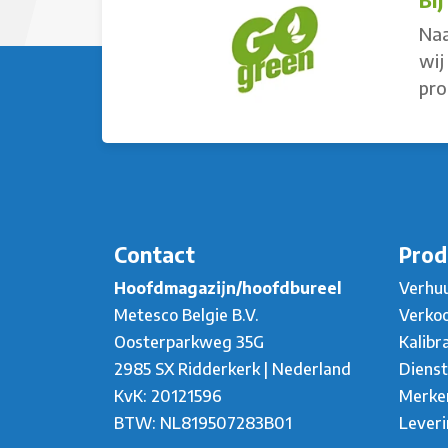
Naa
wij
pro
Contact
Prod
Hoofdmagazijn/hoofdbureel
Verhu
Metesco Belgie B.V.
Verko
Oosterparkweg 35G
Kalibr
2985 SX Ridderkerk | Nederland
Diens
KvK: 20121596
Merke
BTW: NL819507283B01
Lever