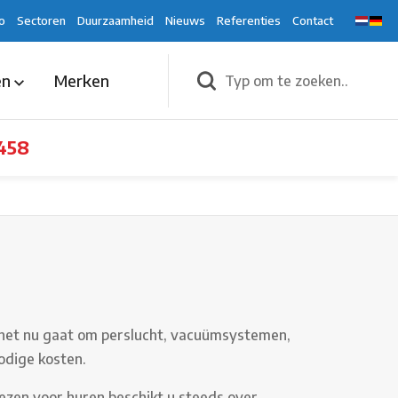
o
Sectoren
Duurzaamheid
Nieuws
Referenties
Contact
en
Merken
458
Of het nu gaat om perslucht, vacuümsystemen,
nodige kosten.
ezen voor huren beschikt u steeds over