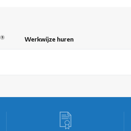
s
Werkwijze huren
1