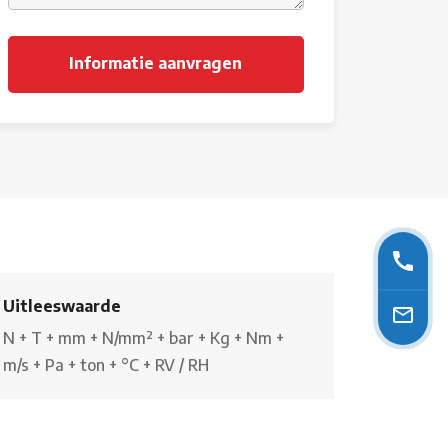
Uitleeswaarde
N
+
T
+
mm
+
N/mm²
+
bar
+
Kg
+
Nm
+
m/s
+
Pa
+
ton
+
°C
+
RV / RH