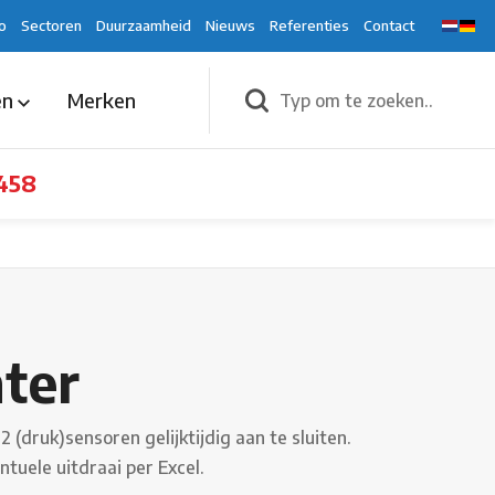
o
Sectoren
Duurzaamheid
Nieuws
Referenties
Contact
en
Merken
458
nter
(druk)sensoren gelijktijdig aan te sluiten.
tuele uitdraai per Excel.