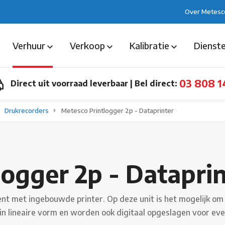
Over Metesc
Verhuur
Verkoop
Kalibratie
Dienst
03 808 1
Direct uit voorraad leverbaar
|
Bel direct:
Drukrecorders
Metesco Printlogger 2p - Dataprinter
ogger 2p - Datapri
 met ingebouwde printer. Op deze unit is het mogelijk om 2 
n lineaire vorm en worden ook digitaal opgeslagen voor even