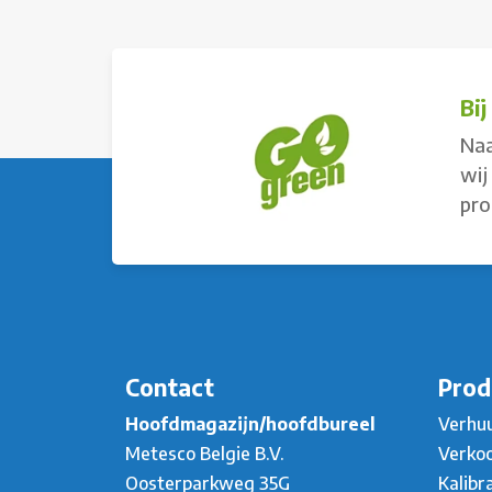
Bi
Naa
wij
pro
Contact
Prod
Hoofdmagazijn/hoofdbureel
Verhu
Metesco Belgie B.V.
Verko
Oosterparkweg 35G
Kalibr