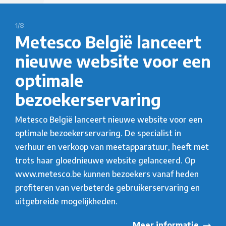
2/8
esco België lanceert
Uit
uwe website voor een
kal
imale
bij
oekerservaring
Metesco
hoogwa
o België lanceert nieuwe website voor een
in Rid
e bezoekerservaring. De specialist in
testmac
r en verkoop van meetapparatuur, heeft met
ankerte
haar gloednieuwe website gelanceerd. Op
kalibre
tesco.be kunnen bezoekers vanaf heden
ankerte
eren van verbeterde gebruikerservaring en
reide mogelijkheden.
Meer informatie