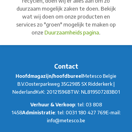
recyclen, doen wij er alles aan om zo
duurzaam mogelijk zaken te doen. Bekijk
wat wij doen om onze producten en
services zo "groen" mogelijk te maken op
onze
Duurzaamheids pagina
.
Contact
Hoofdmagazijn/hoofdbureel
Metesco Belgie
B.V.
Oosterparkweg 35G
2985 SX Ridderkerk |
Nederland
KvK: 20121596
BTW: NL819507283B01
Verhuur & Verkoop
: tel:
03 808
1458
Administratie
: tel:
0031 180 427 769
E-mail:
info@metesco.be