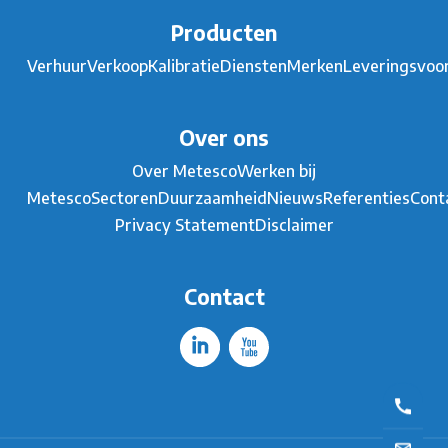
Producten
Verhuur
Verkoop
Kalibratie
Diensten
Merken
Leveringsvoo
Over ons
Over Metesco
Werken bij
Metesco
Sectoren
Duurzaamheid
Nieuws
Referenties
Cont
Privacy Statement
Disclaimer
Contact