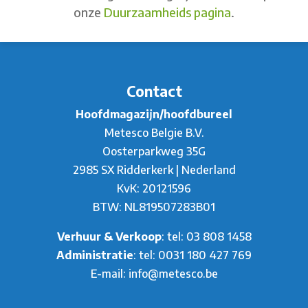
onze
Duurzaamheids pagina
.
Contact
Hoofdmagazijn/hoofdbureel
Metesco Belgie B.V.
Oosterparkweg 35G
2985 SX Ridderkerk | Nederland
KvK: 20121596
BTW: NL819507283B01
Verhuur & Verkoop
: tel:
03 808 1458
Administratie
: tel:
0031 180 427 769
E-mail:
info@metesco.be