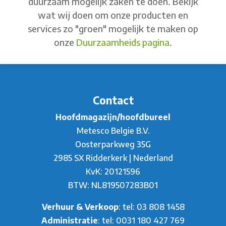
duurzaam mogelijk zaken te doen. Bekijk
wat wij doen om onze producten en
services zo "groen" mogelijk te maken op
onze
Duurzaamheids pagina
.
Contact
Hoofdmagazijn/hoofdbureel
Metesco Belgie B.V.
Oosterparkweg 35G
2985 SX Ridderkerk | Nederland
KvK: 20121596
BTW: NL819507283B01
Verhuur & Verkoop
: tel:
03 808 1458
Administratie
: tel:
0031 180 427 769