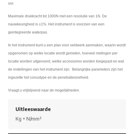
uur.
Maximale drukkracht tot 1000N met een resolutie van 1N. De
nauwkeurigheid is ±1%. Het instrument is voorzien van een
geintegreerde waterpas.
In het instrument kunt u een plan voor veldwerk aanmaken, waarin wordt
opgenomen op welke locatie wordt gemeten, hoeveel metingen per
locatie worden uitgevoerd, welke accessoires worden toegepast en wat
de instellingen van het instrument zijn. Belangrijke parameters zijn het
ingezette het conustype en de penetratiesnelheid.
Vraagt u vrijblijvend naar de mogelijkheden.
Uitleeswaarde
Kg
+
N/mm²