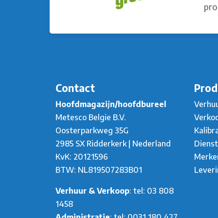
pro
Contact
Prod
Hoofdmagazijn/hoofdbureel
Verhu
Metesco Belgie B.V.
Verko
Oosterparkweg 35G
Kalibr
2985 SX Ridderkerk | Nederland
Diens
KvK: 20121596
Merke
BTW: NL819507283B01
Lever
Verhuur & Verkoop
: tel:
03 808
1458
Administratie
: tel:
0031 180 427