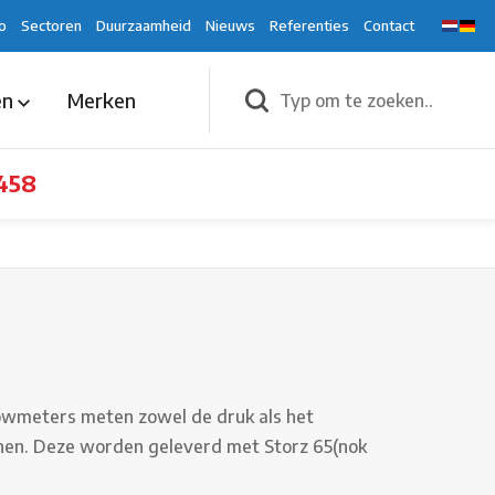
o
Sectoren
Duurzaamheid
Nieuws
Referenties
Contact
en
Merken
458
lowmeters meten zowel de druk als het
nen. Deze worden geleverd met Storz 65(nok