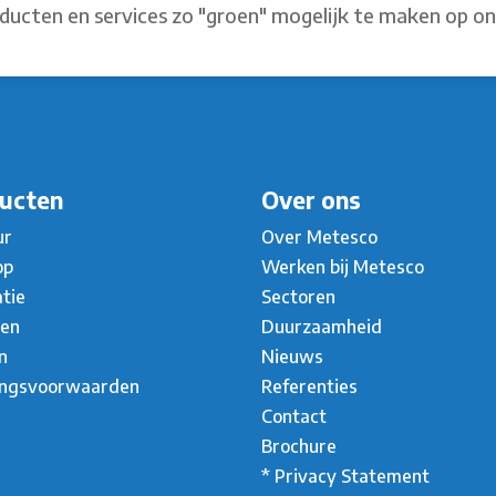
ducten en services zo "groen" mogelijk te maken op o
ucten
Over ons
ur
Over Metesco
op
Werken bij Metesco
atie
Sectoren
ten
Duurzaamheid
n
Nieuws
ingsvoorwaarden
Referenties
Contact
Brochure
* Privacy Statement