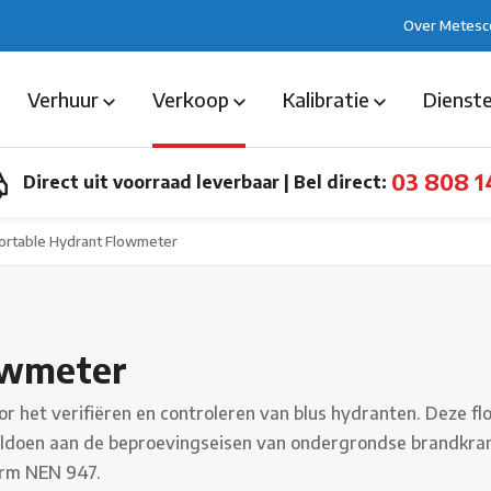
Over Metesc
Verhuur
Verkoop
Kalibratie
Dienst
03 808 1
Direct uit voorraad leverbaar
|
Bel direct:
ortable Hydrant Flowmeter
owmeter
r het verifiëren en controleren van blus hydranten. Deze f
oldoen aan de beproevingseisen van ondergrondse brandkra
orm NEN 947.