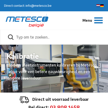
Direct contact: info@metesco.be
Kalibratie
Laat uw meetinstrumenten kalibreren bij Metesco
België voor een betere nauwkeurigheid en een
langere levensduur.
Direct uit voorraad leverbaar
03 808 1458
Bel direct: