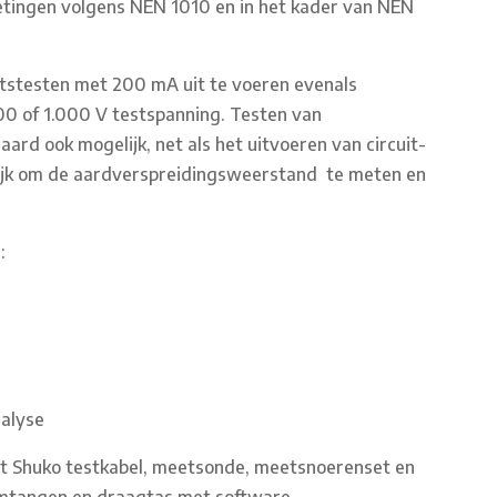
metingen volgens NEN 1010 en in het kader van NEN
teitstesten met 200 mA uit te voeren evenals
00 of 1.000 V testspanning. Testen van
aard ook mogelijk, net als het uitvoeren van circuit-
lijk om de aardverspreidingsweerstand te meten en
:
alyse
et Shuko testkabel, meetsonde, meetsnoerenset en
omtangen en draagtas met software.