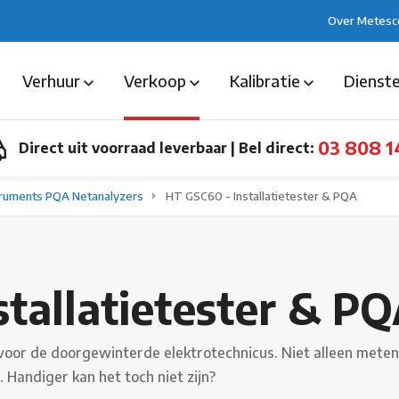
Over Metesc
Verhuur
Verkoop
Kalibratie
Dienst
03 808 1
Direct uit voorraad leverbaar
|
Bel direct:
truments PQA Netanalyzers
HT GSC60 - Installatietester & PQA
tallatietester & P
 voor de doorgewinterde elektrotechnicus. Niet alleen mete
. Handiger kan het toch niet zijn?