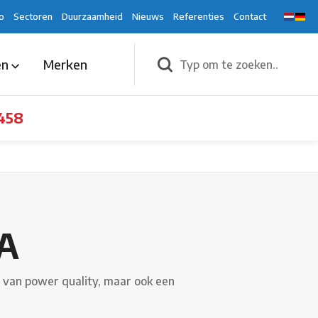
o
Sectoren
Duurzaamheid
Nieuws
Referenties
Contact
en
Merken
458
QA
n van power quality, maar ook een