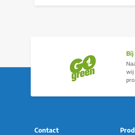
Bi
Naa
wij
pro
Contact
Prod