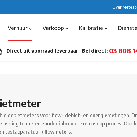
Over Metesc
Verhuur
Verkoop
Kalibratie
Dienst
03 808 1
Direct uit voorraad leverbaar
|
Bel direct:
ietmeter
ble debietmeters voor flow- debiet- en energiemetingen.
de leiding te meten zonder inbreuk te maken op proces. Ook 
n testapparatuur / flowmeters.