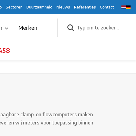
o
Sectoren
Duurzaamheid
Nieuws
Referenties
Contact
en
Merken
458
 Draagbare clamp-on flowcomputers maken
leveren wij meters voor toepassing binnen