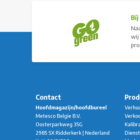
Bi
Naa
wij
pro
Contact
Prod
Hoofdmagazijn/hoofdbureel
Verhu
Metesco Belgie B.V.
Verko
Oosterparkweg 35G
Kalibr
2985 SX Ridderkerk | Nederland
Diens