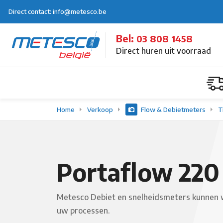
Direct contact: info@metesco.be
Bel:
03 808 1458
Direct huren uit voorraad
Home
Verkoop
Flow & Debietmeters
T
Portaflow 220
Metesco Debiet en snelheidsmeters kunnen w
uw processen.