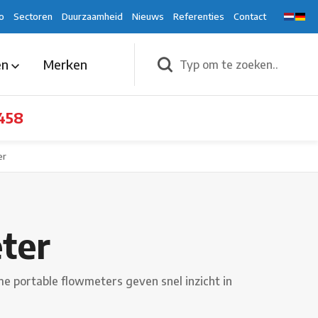
o
Sectoren
Duurzaamheid
Nieuws
Referenties
Contact
en
Merken
458
er
ter
 portable flowmeters geven snel inzicht in