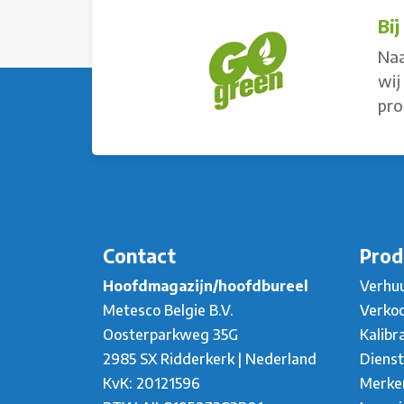
Bi
Naa
wij
pro
Contact
Prod
Hoofdmagazijn/hoofdbureel
Verhu
Metesco Belgie B.V.
Verko
Oosterparkweg 35G
Kalibr
2985 SX Ridderkerk | Nederland
Diens
KvK: 20121596
Merke