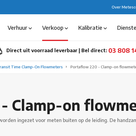
Over Metesc
Verhuur
Verkoop
Kalibratie
Dienst
03 808 1
Direct uit voorraad leverbaar
|
Bel direct:
ransit Time Clamp-On Flowmeters
Portaflow 220 - Clamp-on flowmet
 - Clamp-on flowme
orden ingezet voor meten buiten op de leiding. De handzame