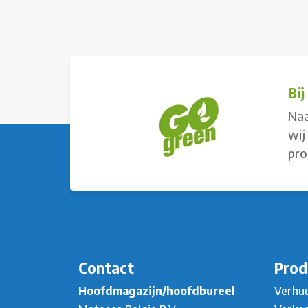
Bi
Naa
wij
pro
Contact
Prod
Hoofdmagazijn/hoofdbureel
Verhu