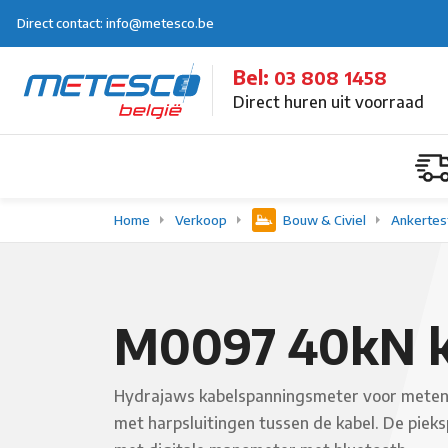
Direct contact: info@metesco.be
Bel:
03 808 1458
Direct huren uit voorraad
Home
Verkoop
Bouw & Civiel
Ankertes
M0097 40kN k
Hydrajaws kabelspanningsmeter voor meten 
met harpsluitingen tussen de kabel. De piek