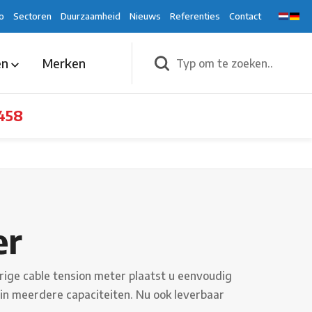
o
Sectoren
Duurzaamheid
Nieuws
Referenties
Contact
en
Merken
458
er
ge cable tension meter plaatst u eenvoudig
 in meerdere capaciteiten. Nu ook leverbaar