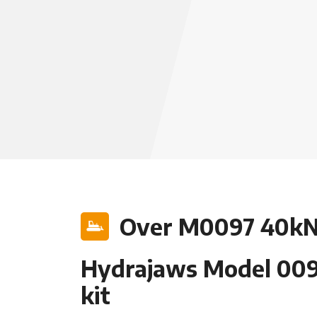
Over M0097 40kN
Hydrajaws Model 009
kit