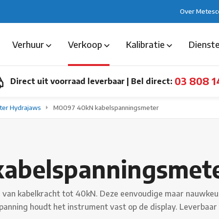
Over Metesc
Verhuur
Verkoop
Kalibratie
Dienst
03 808 1
Direct uit voorraad leverbaar
|
Bel direct:
ter Hydrajaws
M0097 40kN kabelspanningsmeter
abelspanningsmet
van kabelkracht tot 40kN. Deze eenvoudige maar nauwkeuri
spanning houdt het instrument vast op de display. Leverbaar