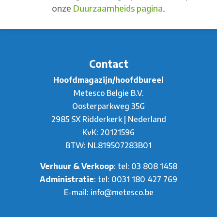
onze
Duurzaamheids pagina
.
Contact
Hoofdmagazijn/hoofdbureel
Metesco Belgie B.V.
Oosterparkweg 35G
2985 SX Ridderkerk | Nederland
KvK: 20121596
BTW: NL819507283B01
Verhuur & Verkoop
: tel:
03 808 1458
Administratie
: tel:
0031 180 427 769
E-mail:
info@metesco.be