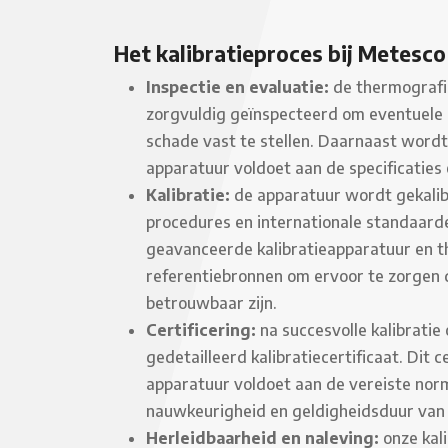
Het kalibratieproces bij Metesco
Inspectie en evaluatie:
de thermografi
zorgvuldig geïnspecteerd om eventuele 
schade vast te stellen. Daarnaast wordt
apparatuur voldoet aan de specificaties
Kalibratie:
de apparatuur wordt gekali
procedures en internationale standaard
geavanceerde kalibratieapparatuur en 
referentiebronnen om ervoor te zorgen 
betrouwbaar zijn.
Certificering:
na succesvolle kalibratie
gedetailleerd kalibratiecertificaat. Dit c
apparatuur voldoet aan de vereiste nor
nauwkeurigheid en geldigheidsduur van d
Herleidbaarheid en naleving:
onze kali