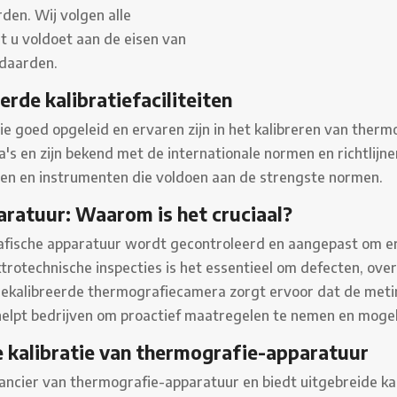
den. Wij volgen alle
t u voldoet aan de eisen van
ndaarden.
rde kalibratiefaciliteiten
ie goed opgeleid en ervaren zijn in het kalibreren van the
's en zijn bekend met de internationale normen en richtlijn
iten en instrumenten die voldoen aan de strengste normen.
aratuur: Waarom is het cruciaal?
grafische apparatuur wordt gecontroleerd en aangepast om 
ktrotechnische inspecties is het essentieel om defecten, over
ct gekalibreerde thermografiecamera zorgt ervoor dat de met
helpt bedrijven om proactief maatregelen te nemen en mogel
 kalibratie van thermografie-apparatuur
ncier van thermografie-apparatuur en biedt uitgebreide kal