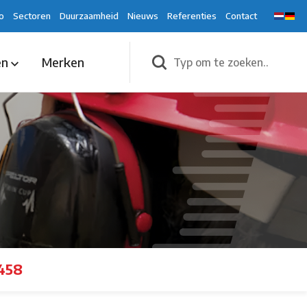
o
Sectoren
Duurzaamheid
Nieuws
Referenties
Contact
en
Merken
458