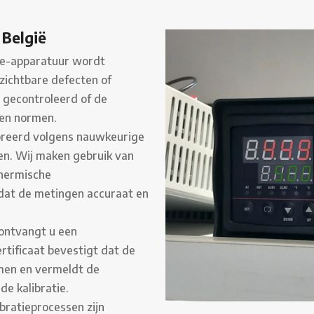
 België
e-apparatuur wordt
zichtbare defecten of
 gecontroleerd of de
 en normen.
breerd volgens nauwkeurige
en. Wij maken gebruik van
thermische
dat de metingen accuraat en
 ontvangt u een
ertificaat bevestigt dat de
men en vermeldt de
e kalibratie.
bratieprocessen zijn