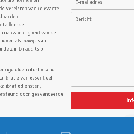
tionale normen en
 de vereisten van relevante
ndaarden.
etailleerde
 en nauwkeurigheid van de
dienen als bewijs van
e zijn bij audits of
keurige elektrotechnische
alibratie van essentieel
alibratiediensten,
dersteund door geavanceerde