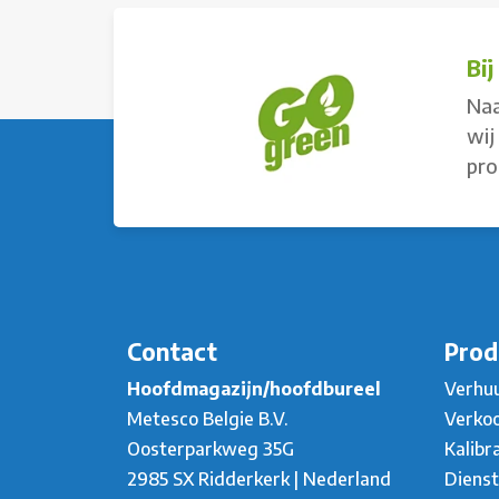
Bi
Naa
wij
pro
Contact
Prod
Hoofdmagazijn/hoofdbureel
Verhu
Metesco Belgie B.V.
Verko
Oosterparkweg 35G
Kalibr
2985 SX Ridderkerk | Nederland
Diens