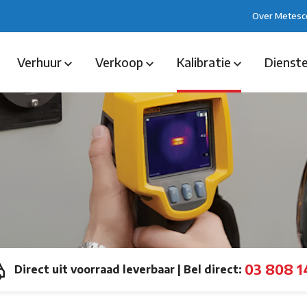
Over Metesc
Verhuur
Verkoop
Kalibratie
Dienst
03 808 1
Direct uit voorraad leverbaar
|
Bel direct: